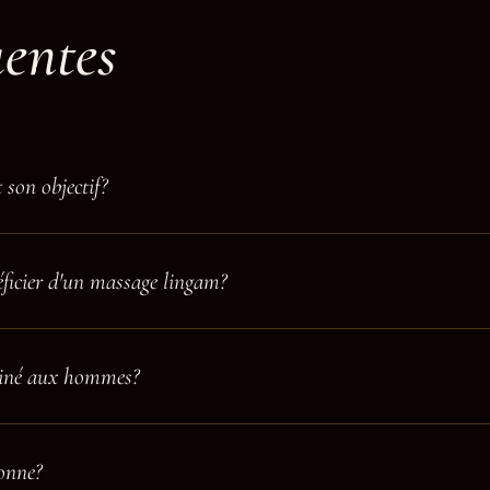
uentes
 son objectif?
éficier d'un massage lingam?
tiné aux hommes?
onne?