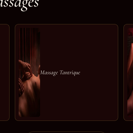
assages
Massage Tantrique