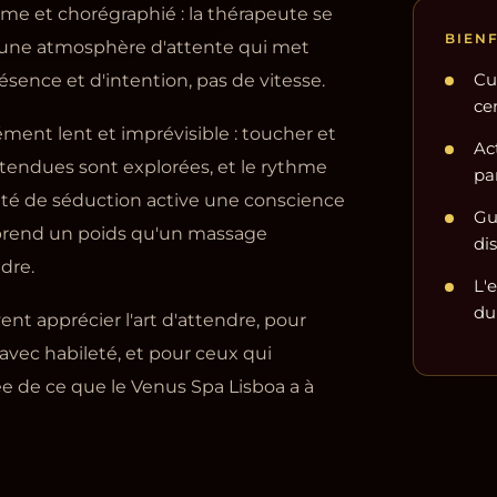
time et chorégraphié : la thérapeute se
BIEN
 une atmosphère d'attente qui met
résence et d'intention, pas de vitesse.
Cu
ce
ément lent et imprévisible : toucher et
Ac
ttendues sont explorées, et le rythme
par
ité de séduction active une conscience
Gu
 prend un poids qu'un massage
di
dre.
L'
du
nt apprécier l'art d'attendre, pour
 avec habileté, et pour ceux qui
ée de ce que le Venus Spa Lisboa a à