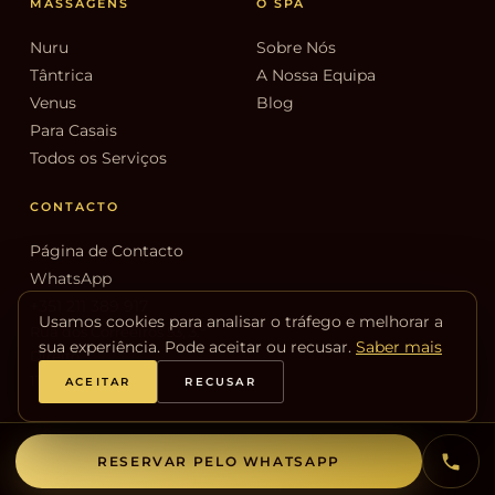
MASSAGENS
O SPA
Nuru
Sobre Nós
Tântrica
A Nossa Equipa
Venus
Blog
Para Casais
Todos os Serviços
CONTACTO
Página de Contacto
WhatsApp
+351 211 389 917
Usamos cookies para analisar o tráfego e melhorar a
Rua dos Correeiros 53, 3.º
sua experiência. Pode aceitar ou recusar.
Saber mais
Direito
1100-162 Lisboa
ACEITAR
RECUSAR
© 2026 Venus Spa Lisboa. Todos os direitos reservados.
RESERVAR PELO WHATSAPP
Privacidade
Cookies
Não oferecemos serviços sexuais ou qualquer tipo de ato que vá