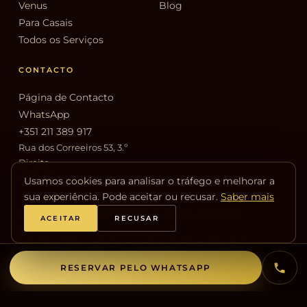
Venus
Blog
Para Casais
Todos os Serviços
CONTACTO
Página de Contacto
WhatsApp
+351 211 389 917
Rua dos Correeiros 53, 3.º
Direito
1100-162 Lisboa
Usamos cookies para analisar o tráfego e melhorar a
sua experiência. Pode aceitar ou recusar.
Saber mais
© 2026 Venus Spa Lisboa. Todos os direitos reservados.
ACEITAR
RECUSAR
Privacidade
Cookies
Não oferecemos serviços sexuais ou qualquer tipo de ato que vá
além da proposta terapêutica e sensual da massagem.
RESERVAR PELO WHATSAPP